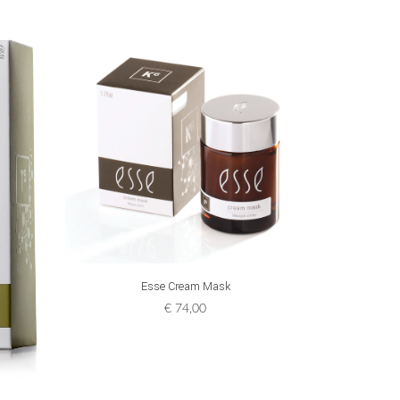
ADD TO CART
Esse Cream Mask
Esse
€
74,00