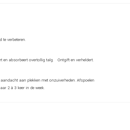
d te verbeteren.
en absorbeert overtollig talg. Ontgift en verheldert.
er aandacht aan plekken met onzuiverheden. Afspoelen
ar 2 à 3 keer in de week.