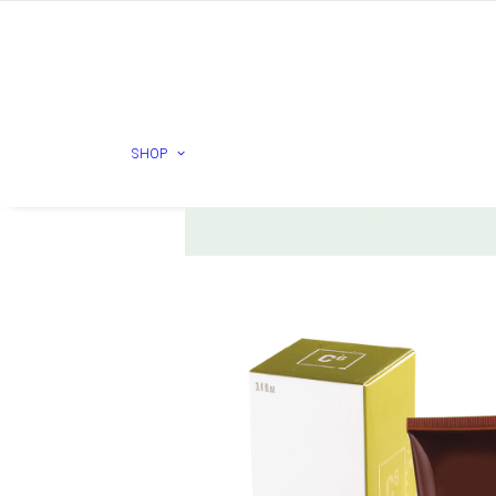
ESSE
HURRAW
SHOP
Check products
Check prod