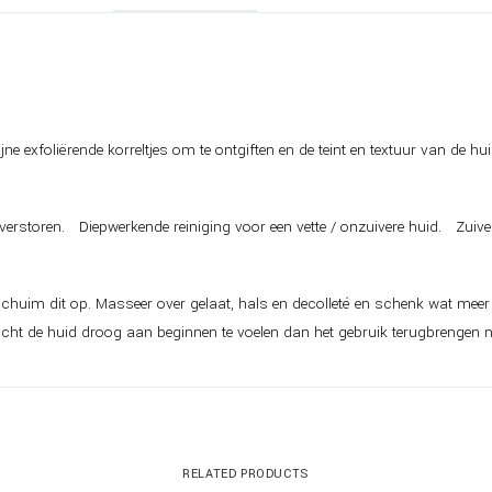
ne exfoliërende korreltjes om te ontgiften en de teint en textuur van de hui
erstoren. Diepwerkende reiniging voor een vette / onzuivere huid. Zuivert 
schuim dit op. Masseer over gelaat, hals en decolleté en schenk wat me
ht de huid droog aan beginnen te voelen dan het gebruik terugbrengen na
RELATED PRODUCTS