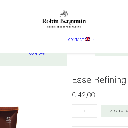
MADARA
CONTACT
Nederlands
English
ucts
Check
products
Esse Refining
€
42,00
Esse
ADD TO C
Refining
Cleanser