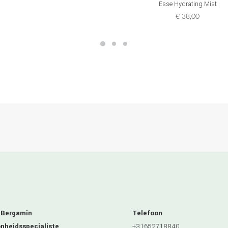
Esse Hydrating Mist
€
38,00
 Bergamin
Telefoon
nheidsspecialiste
+31652718840