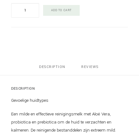
Esse
ADD TO CART
Sensitive
Cleanser
quantity
DESCRIPTION
REVIEWS 
DESCRIPTION
Gevoelige huidtypes
Een milde en effectieve reinigingsmelk met Aloë Vera,
probiotica en prebiotica om de huid te verzachten en
kalmeren. De reinigende bestanddelen zijn extreem mild.