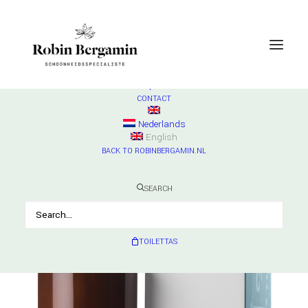
SHOP
ESSE
Check products
HURRAW
Check products
MADARA
Check products
CONTACT
Nederlands
English
BACK TO ROBINBERGAMIN.NL
SEARCH
TOILETTAS