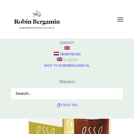
SHOP
ESSE
Check products
HURRAW
Check products
MADARA
Check products
CONTACT
Nederlands
English
BACK TO ROBINBERGAMIN.NL
SEARCH
TOILETTAS