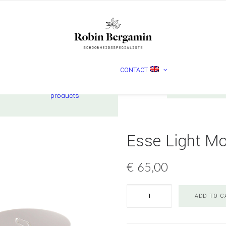
MADARA
CONTACT
Nederlands
English
ucts
Check
products
Esse Light Mo
€
65,00
Esse
ADD TO C
Light
Moisturiser