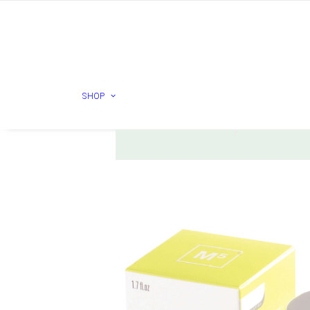
ESSE
HURRAW
SHOP
Check products
Check prod