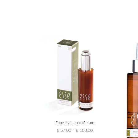
This
SELECT OPTIONS
Esse Hyaluronic Serum
product
has
Price
–
€
57,00
€
103,00
multiple
range: