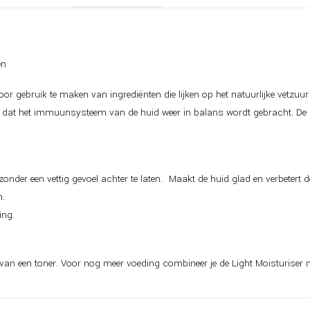
en
or gebruik te maken van ingrediënten die lijken op het natuurlijke vetzuu
d dat het immuunsysteem van de huid weer in balans wordt gebracht. De
nder een vettig gevoel achter te laten. Maakt de huid glad en verbetert d
n.
ing.
n een toner. Voor nog meer voeding combineer je de Light Moisturiser m