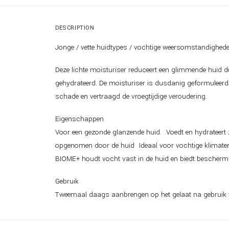
DESCRIPTION
Jonge / vette huidtypes / vochtige weersomstandighed
Deze lichte moisturiser reduceert een glimmende huid do
gehydrateerd. De moisturiser is dusdanig geformuleer
schade en vertraagd de vroegtijdige veroudering.
Eigenschappen
Voor een gezonde glanzende huid. Voedt en hydrateert zo
opgenomen door de huid Ideaal voor vochtige klimate
BIOME+ houdt vocht vast in de huid en biedt bescherm
Gebruik
Tweemaal daags aanbrengen op het gelaat na gebruik va