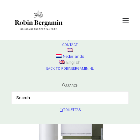
SHOP
ESSE
Check products
HURRAW
Check products
MADARA
Check products
CONTACT
Nederlands
English
BACK TO ROBINBERGAMIN.NL
SEARCH
TOILETTAS