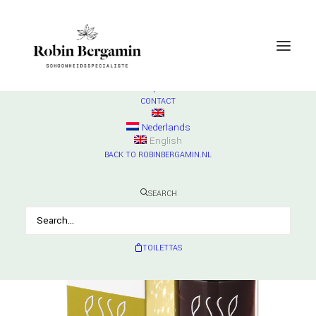
SHOP
ESSE
Check products
HURRAW
Check products
MADARA
Check products
CONTACT
Nederlands
English
BACK TO ROBINBERGAMIN.NL
SEARCH
TOILETTAS