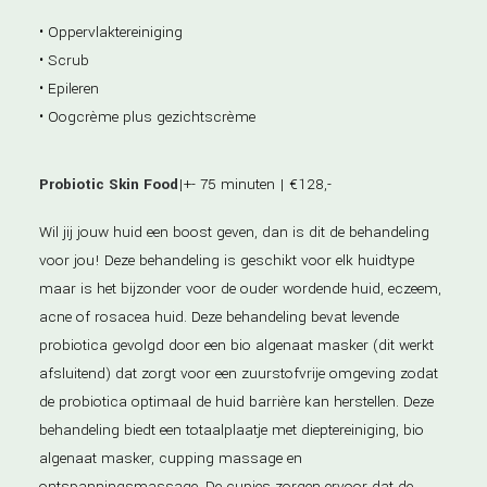
• Oppervlaktereiniging
• Scrub
• Epileren
• Oogcrème plus gezichtscrème
Probiotic Skin Food
|+- 75 minuten | €128,-
Wil jij jouw huid een boost geven, dan is dit de behandeling
voor jou! Deze behandeling is geschikt voor elk huidtype
maar is het bijzonder voor de ouder wordende huid, eczeem,
acne of rosacea huid. Deze behandeling bevat levende
probiotica gevolgd door een bio algenaat masker (dit werkt
afsluitend) dat zorgt voor een zuurstofvrije omgeving zodat
de probiotica optimaal de huid barrière kan herstellen. Deze
behandeling biedt een totaalplaatje met dieptereiniging, bio
algenaat masker, cupping massage en
ontspanningsmassage. De cupjes zorgen ervoor dat de