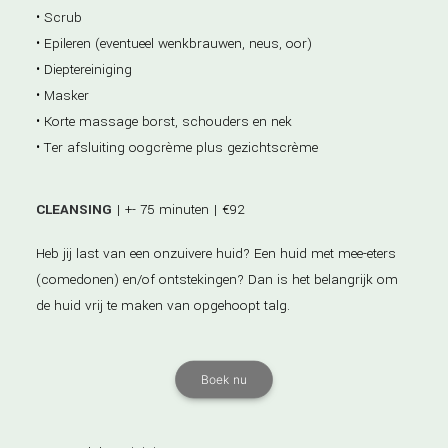
• Scrub
• Epileren (eventueel wenkbrauwen, neus, oor)
• Dieptereiniging
• Masker
• Korte massage borst, schouders en nek
• Ter afsluiting oogcrème plus gezichtscrème
CLEANSING
| +- 75 minuten | €92
Heb jij last van een onzuivere huid? Een huid met mee-eters
(comedonen) en/of ontstekingen? Dan is het belangrijk om
de huid vrij te maken van opgehoopt talg.
Boek nu